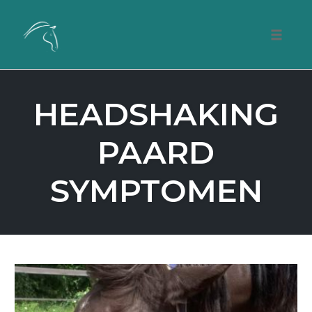
Skip
to
Toggle
content
naviga
HEADSHAKING
PAARD
SYMPTOMEN