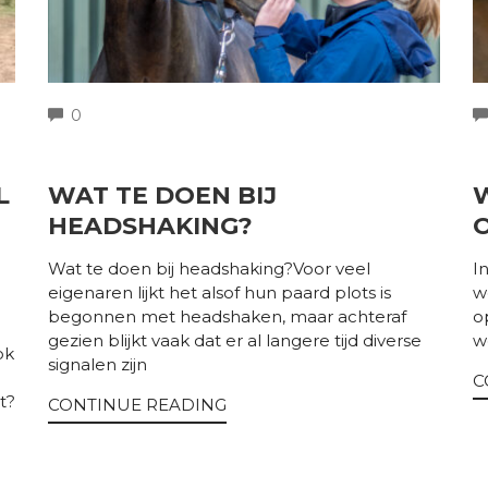
COMMENTS
0
L
WAT TE DOEN BIJ
HEADSHAKING?
Wat te doen bij headshaking?Voor veel
I
eigenaren lijkt het alsof hun paard plots is
w
begonnen met headshaken, maar achteraf
o
gezien blijkt vaak dat er al langere tijd diverse
w
ok
signalen zijn
C
t?
CONTINUE READING