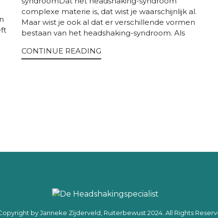
syndroomDat het headshaking-syndroom
complexe materie is, dat wist je waarschijnlijk al.
en
Maar wist je ook al dat er verschillende vormen
ft
bestaan van het headshaking-syndroom. Als
CONTINUE READING
Copyright by Janneke Zijderveld, Ruiterbewust 2024. All Rights Reserv