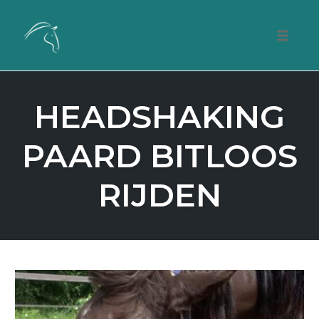
Skip
to
Toggle
content
naviga
HEADSHAKING
PAARD BITLOOS
RIJDEN