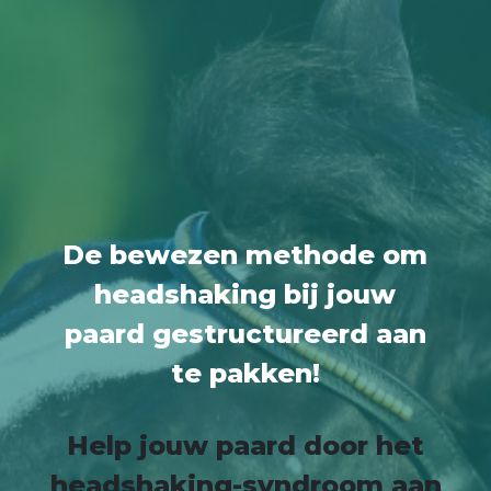
De bewezen methode om
headshaking bij jouw
paard gestructureerd aan
te pakken!
Help jouw paard door het
headshaking-syndroom aan